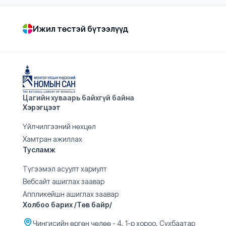
Ижил төстэй бүтээлүүд
Цагийн хуваарь байхгүй байна
Хэрэгцээт
Үйлчилгээний нөхцөл
Хамтран ажиллах
Тусламж
Түгээмэл асуулт хариулт
Вебсайт ашиглах заавар
Аппликейшн ашиглах заавар
Холбоо барих /Төв байр/
Чингисийн өргөн чөлөө - 4, 1-р хороо, Сүхбаатар