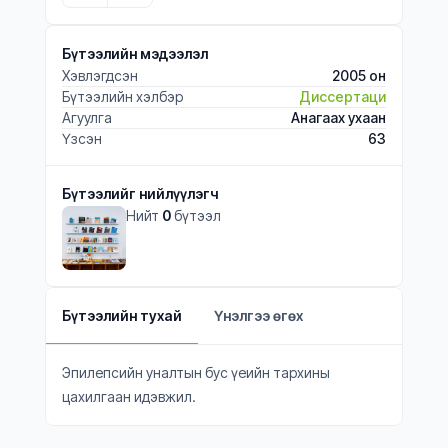
Бүтээлийн мэдээлэл
Хэвлэгдсэн
2005 он
Бүтээлийн хэлбэр
Диссертаци
Агуулга
Анагаах ухаан
Үзсэн
63
Бүтээлийг нийлүүлэгч
Нийт
0
бүтээл
Бүтээлийн тухай
Үнэлгээ өгөх
Эпилепсийн уналтын бус үеийн тархины
цахилгаан идэвжил.