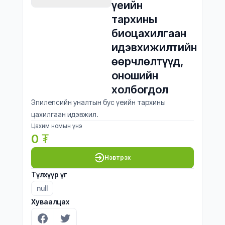
үеийн 
тархины 
биоцахилгаан 
идэвхижилтийн 
өөрчлөлтүүд, 
оношийн 
холбогдол
Эпилепсийн уналтын бус үеийн тархины
цахилгаан идэвжил.
Цахим номын үнэ
0
₮
Нэвтрэх
Түлхүүр үг
null
Хуваалцах