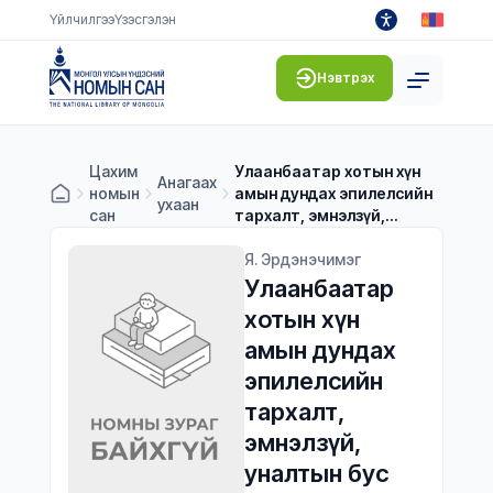
Үйлчилгээ
Үзэсгэлэн
Нэвтрэх
Цахим
Улаанбаатар хотын хүн
Анагаах
номын
амын дундах эпилелсийн
ухаан
сан
тархалт, эмнэлзүй,
уналтын бус үеийн
тархины биоцахилгаан
Я. Эрдэнэчимэг
идэвхижилтийн
Улаанбаатар 
өөрчлөлтүүд, оношийн
хотын хүн 
холбогдол
амын дундах 
эпилелсийн 
тархалт, 
эмнэлзүй, 
уналтын бус 