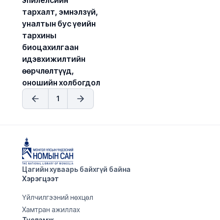
эпилелсийн 
тархалт, эмнэлзүй, 
уналтын бус үеийн 
тархины 
биоцахилгаан 
идэвхижилтийн 
өөрчлөлтүүд, 
оношийн холбогдол
1
Цагийн хуваарь байхгүй байна
Хэрэгцээт
Үйлчилгээний нөхцөл
Хамтран ажиллах
Тусламж