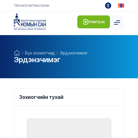
Үйлчилгээ
Үзэсгэлэн
Нэвтрэх
Бүх зохиогчид
Эрдэнэчимэг
Эрдэнэчимэг
Зохиогчийн тухай