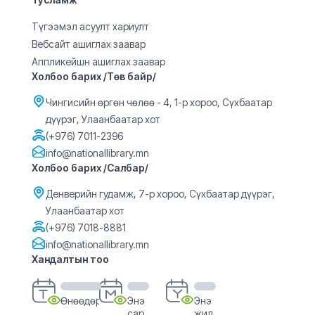
Түгээмэл асуулт хариулт
Вебсайт ашиглах заавар
Аппликейшн ашиглах заавар
Холбоо барих /Төв байр/
Чингисийн өргөн чөлөө - 4, 1-р хороо, Сүхбаатар
дүүрэг, Улаанбаатар хот
(+976) 7011-2396
info@nationallibrary.mn
Холбоо барих /Салбар/
Денверийн гудамж, 7-р хороо, Сүхбаатар дүүрэг,
Улаанбаатар хот
(+976) 7018-8881
info@nationallibrary.mn
Хандалтын тоо
Өнөөдөр
Энэ
Энэ
сар
жил