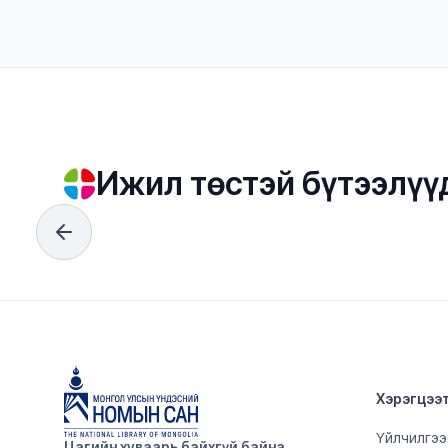
Ижил төстэй бүтээлүү
Хэрэгцээ
Үйлчилгээ
Цагийн хуваарь байхгүй байна