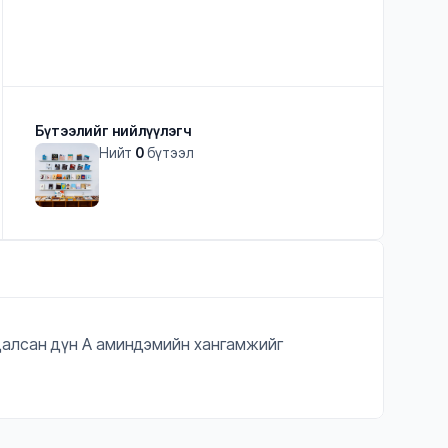
Бүтээлийг нийлүүлэгч
Нийт
0
бүтээл
удалсан дүн А аминдэмийн хангамжийг