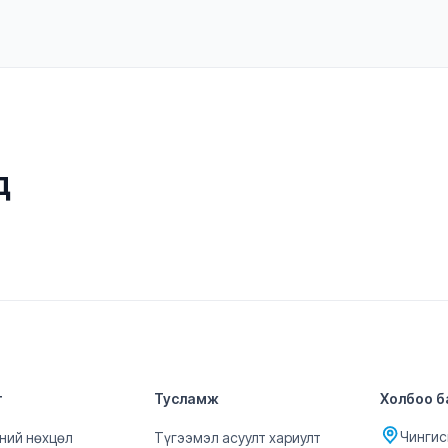
д
т
Тусламж
Холбоо б
Чингиси
ний нөхцөл
Түгээмэл асуулт хариулт