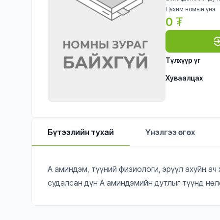
Цахим номын үнэ
0
₮
Түлхүүр үг
Хуваалцах
Бүтээлийн тухай
Үнэлгээ өгөх
А аминдэм, түүний физиологи, эрүүл ахуйн а
судалсан дүн А аминдэмийн дутлыг түүнд нөл