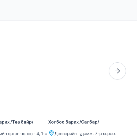
арих /Төв байр/
Холбоо барих /Салбар/
йн өргөн чөлөө - 4, 1-р
Денверийн гудамж, 7-р хороо,