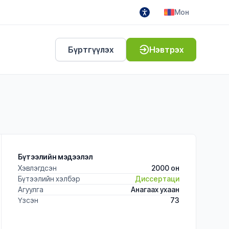
Мон
Бүртгүүлэх
Нэвтрэх
Бүтээлийн мэдээлэл
Хэвлэгдсэн
2000 он
Бүтээлийн хэлбэр
Диссертаци
Агуулга
Анагаах ухаан
Үзсэн
73