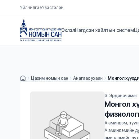
Үйлчилгээ
Үзэсгэлэн
Эхлэл
Нэгдсэн хайлтын систем
Ц
Цахим номын сан
Анагаах ухаан
Монгол хүүхди
Э. Эрдэнэчимэг
Монгол х
физиологи
А аминдэм, түүн
А аминдэмийн ду
аминдэмийн дутл