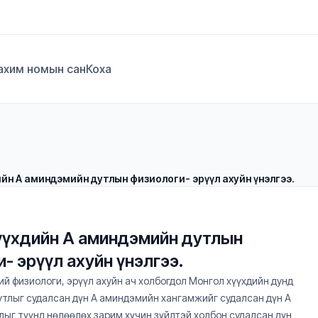
ахим номын сан
Коха
йн А аминдэмийн дутлын физиологи- эрүүл ахуйн үнэлгээ.
үүхдийн А аминдэмийн дутлын 
- эрүүл ахуйн үнэлгээ.
ий физиологи, эрүүл ахуйн ач холбогдол Монгол хүүхдийн дунд
тлыг судалсан дүн А аминдэмийн хангамжийг судалсан дүн А
ыг түүнд нөлөөлөх зарим хүчин зүйлтэй холбон судалсан дүн