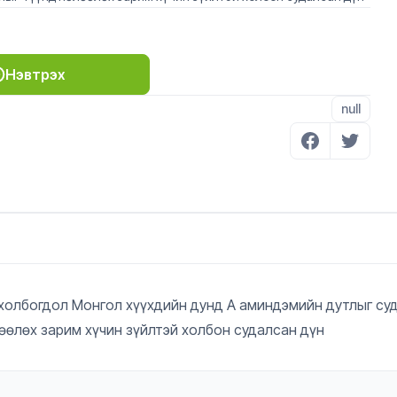
Нэвтрэх
null
ч холбогдол Монгол хүүхдийн дунд А аминдэмийн дутлыг с
өөлөх зарим хүчин зүйлтэй холбон судалсан дүн