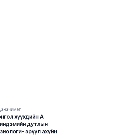
дэнэчимэг
нгол хүүхдийн А 
индэмийн дутлын 
зиологи- эрүүл ахуйн 