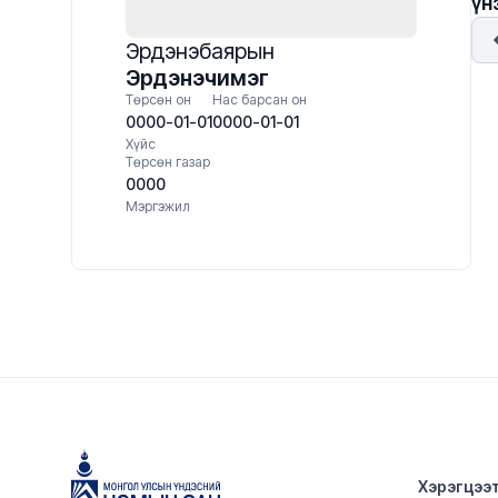
үн
Эрдэнэбаярын
Эрдэнэчимэг
Төрсөн он
Нас барсан он
0000-01-01
0000-01-01
Хүйс
Төрсөн газар
0000
Мэргэжил
Хэрэгцээ