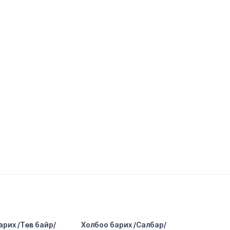
арих /Төв байр/
Холбоо барих /Салбар/