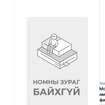
Эр
Мо
ам
фи