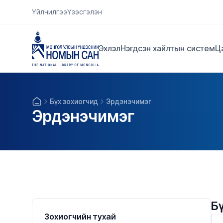
Үйлчилгээ
Үзэсгэлэн
Эхлэл
Нэгдсэн хайлтын систем
Ц
Бүх зохиогчид
Эрдэнэчимэг
Эрдэнэчимэг
Б
Зохиогчийн тухай