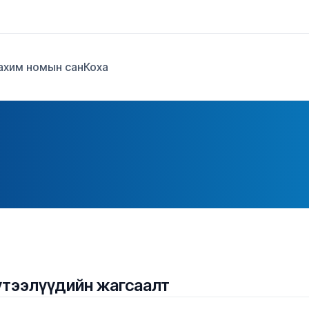
ахим номын сан
Коха
үтээлүүдийн жагсаалт