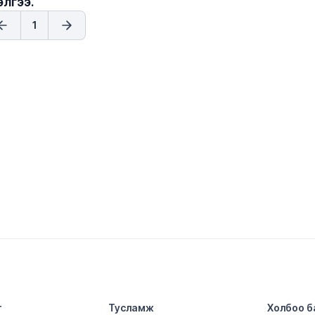
элгээ.
1
т
Тусламж
Холбоо б