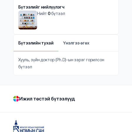
Бүтээлийг нийлүүлэгч
Нийт
0
бүтээл
Бүтээлийн тухай
Үнэлгээ өгөх
Хууль, зүйн доктор (Ph.D)-ын зэрэг горилсон
бүтээл
Ижил төстэй бүтээлүүд