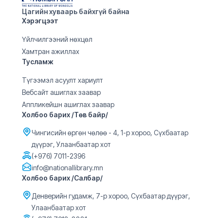
Цагийн хуваарь байхгүй байна
Хэрэгцээт
Үйлчилгээний нөхцөл
Хамтран ажиллах
Тусламж
Түгээмэл асуулт хариулт
Вебсайт ашиглах заавар
Аппликейшн ашиглах заавар
Холбоо барих /Төв байр/
Чингисийн өргөн чөлөө - 4, 1-р хороо, Сүхбаатар
дүүрэг, Улаанбаатар хот
(+976) 7011-2396
info@nationallibrary.mn
Холбоо барих /Салбар/
Денверийн гудамж, 7-р хороо, Сүхбаатар дүүрэг,
Улаанбаатар хот