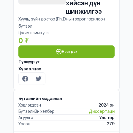
хийсэн дүн 
шинжилгээ
Хууль, зүйн доктор (Ph.D)-ын зэрэг горилсон
бүтээл
Цахим номын үнэ
0
₮
Нэвтрэх
Түлхүүр үг
Хуваалцах
Бүтээлийн мэдээлэл
Хэвлэгдсэн
2024 он
Бүтээлийн хэлбэр
Диссертаци
Агуулга
Улс төр
Үзсэн
279