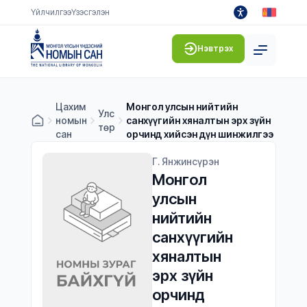
Үйлчилгээ
Үзэсгэлэн
Нэвтрэх
Цахим
Монгол улсын нийтийн
Улс
номын
санхүүгийн хяналтын эрх зүйн
төр
сан
орчинд хийсэн дүн шинжилгээ
Г. Янжинсүрэн
Монгол 
улсын 
нийтийн 
санхүүгийн 
хяналтын 
эрх зүйн 
орчинд 