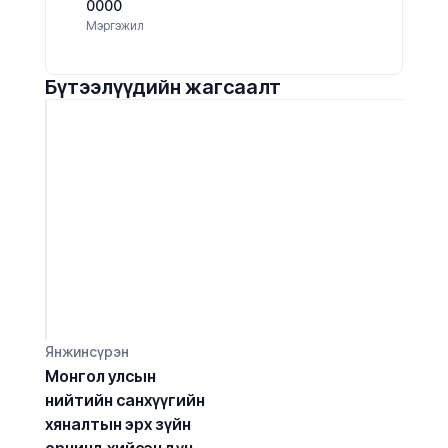
0000
Мэргэжил
Бүтээлүүдийн жагсаалт
Янжинсүрэн
Монгол улсын 
нийтийн санхүүгийн 
хяналтын эрх зүйн 