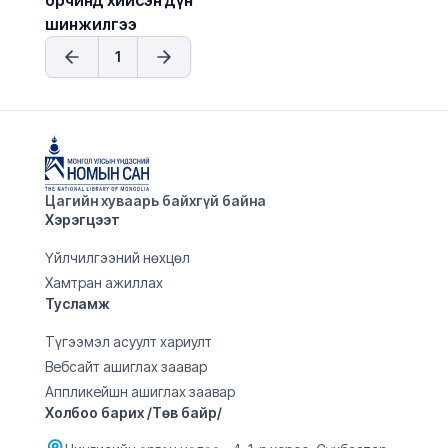
орчинд хийсэн дүн 
шинжилгээ
1
Цагийн хуваарь байхгүй байна
Хэрэгцээт
Үйлчилгээний нөхцөл
Хамтран ажиллах
Тусламж
Түгээмэл асуулт хариулт
Вебсайт ашиглах заавар
Аппликейшн ашиглах заавар
Холбоо барих /Төв байр/