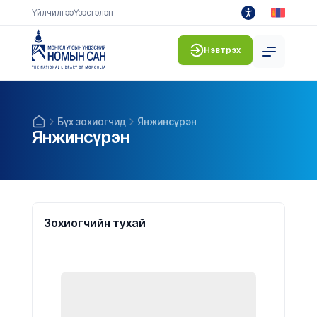
Үйлчилгээ
Үзэсгэлэн
Нэвтрэх
Бүх зохиогчид
Янжинсүрэн
Янжинсүрэн
Зохиогчийн тухай