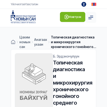
Үйлчилгээ
Үзэсгэлэн
Нэвтрэх
Цахим
Топическая диагностика
Анагаах
номын
и микрохирургия
ухаан
сан
хронического гонойного
среднего отита у детей
Б. Эрдэнэчулуун
Топическая 
диагностика 
и 
микрохирургия 
хронического 
гонойного 
среднего 