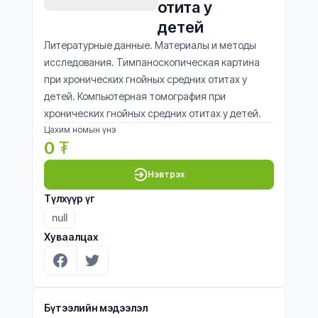
отита у 
детей
Литературные данные. Материалы и методы
исследования. Тимпаноскопическая картина
при хронических гнойных средних отитах у
детей. Компьютерная томография при
хронических гнойных средних отитах у детей.
Цахим номын үнэ
0
₮
Нэвтрэх
Түлхүүр үг
null
Хуваалцах
Бүтээлийн мэдээлэл