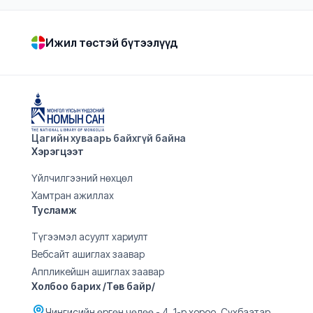
Ижил төстэй бүтээлүүд
Цагийн хуваарь байхгүй байна
Хэрэгцээт
Үйлчилгээний нөхцөл
Хамтран ажиллах
Тусламж
Түгээмэл асуулт хариулт
Вебсайт ашиглах заавар
Аппликейшн ашиглах заавар
Холбоо барих /Төв байр/
Чингисийн өргөн чөлөө - 4, 1-р хороо, Сүхбаатар