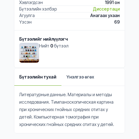
Хэвлэгдсэн
1991 он
Бүтээлийн хэлбэр
Диссертаци
Агуулга
Анагаах ухаан
Үзсэн
69
Бүтээлийг нийлүүлэгч
Нийт
0
бүтээл
Бүтээлийн тухай
Үнэлгээ өгөх
Литературные данные. Материалы и методы
исследования. Тимпаноскопическая картина
при хронических гнойных средних отитах у
детей. Компьютерная томография при
хронических гнойных средних отитах у детей.