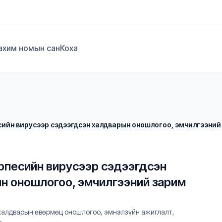
ахим номын сан
Коха
сийн вирусээр сэдээгдсэн халдварын оношлогоо, эмчилгээний
рпесийн вирусээр сэдээгдсэн 
н оношлогоо, эмчилгээний зарим 
халдварын өвөрмөц оношлогоо, эмнэлзүйн ажиглалт,