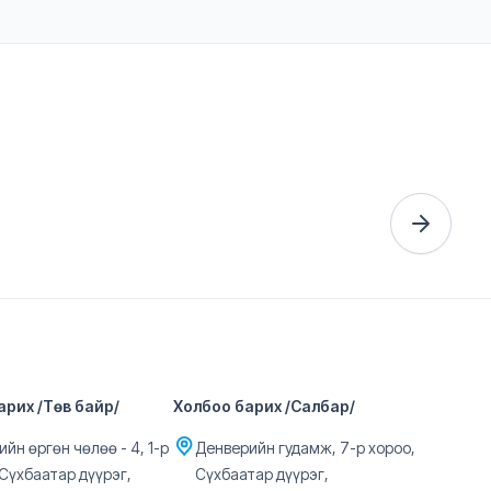
арих /Төв байр/
Холбоо барих /Салбар/
йн өргөн чөлөө - 4, 1-р
Денверийн гудамж, 7-р хороо,
 Сүхбаатар дүүрэг,
Сүхбаатар дүүрэг,