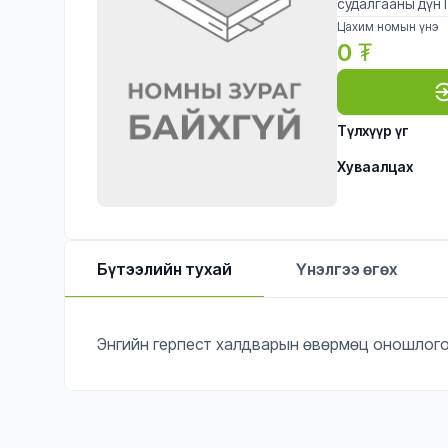
судалгааны дүн 
Цахим номын үнэ
0
₮
Түлхүүр үг
Хуваалцах
Бүтээлийн тухай
Үнэлгээ өгөх
Энгийн герпест халдварын өвөрмөц оношлогоо