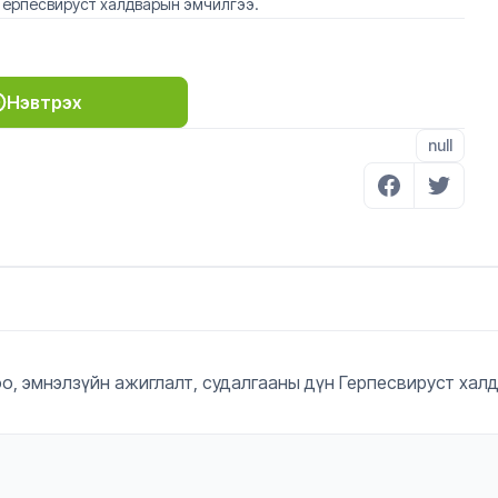
Герпесвируст халдварын эмчилгээ.
Нэвтрэх
null
, эмнэлзүйн ажиглалт, судалгааны дүн Герпесвируст халд