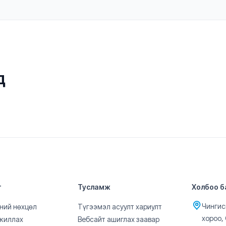
д
т
Тусламж
Холбоо б
Чингиси
ний нөхцөл
Түгээмэл асуулт хариулт
хороо,
жиллах
Вебсайт ашиглах заавар