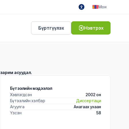
Мон
Бүртгүүлэх
Нэвтрэх
 зарим асуудал.
Бүтээлийн мэдээлэл
Хэвлэгдсэн
2002 он
Бүтээлийн хэлбэр
Диссертаци
Агуулга
Анагаах ухаан
Үзсэн
58