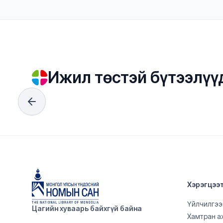
Ижил төстэй бүтээлүү
Хэрэгцээ
Үйлчилгээ
Цагийн хуваарь байхгүй байна
Хамтран а