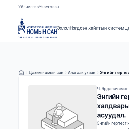
Үйлчилгээ
Үзэсгэлэн
Эхлэл
Нэгдсэн хайлтын систем
Ц
Цахим номын сан
Анагаах ухаан
Энгийн герпе
Ч. Эрдэнэчимэг
Энгийн ге
халдвары
асуудал.
Энгийн герпест 