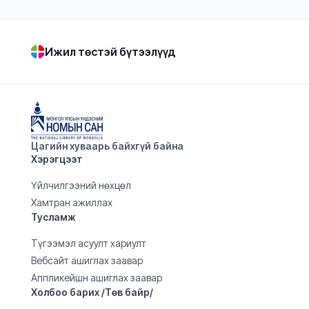
Ижил төстэй бүтээлүүд
Цагийн хуваарь байхгүй байна
Хэрэгцээт
Үйлчилгээний нөхцөл
Хамтран ажиллах
Тусламж
Түгээмэл асуулт хариулт
Вебсайт ашиглах заавар
Аппликейшн ашиглах заавар
Холбоо барих /Төв байр/