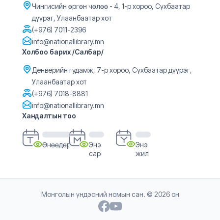
Чингисийн өргөн чөлөө - 4, 1-р хороо, Сүхбаатар
дүүрэг, Улаанбаатар хот
(+976) 7011-2396
info@nationallibrary.mn
Холбоо барих /Салбар/
Денверийн гудамж, 7-р хороо, Сүхбаатар дүүрэг,
Улаанбаатар хот
(+976) 7018-8881
info@nationallibrary.mn
Хандалтын тоо
Өнөөдөр
Энэ
Энэ
сар
жил
Монголын үндэсний номын сан. © 2026 он