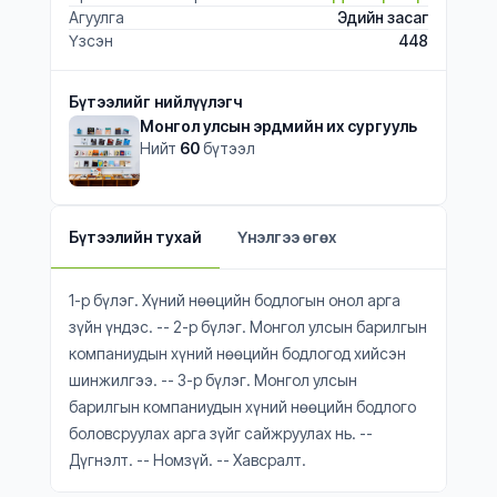
Агуулга
Эдийн засаг
Үзсэн
448
Бүтээлийг нийлүүлэгч
Монгол улсын эрдмийн их сургууль
Нийт
60
бүтээл
Бүтээлийн тухай
Үнэлгээ өгөх
1-р бүлэг. Хүний нөөцийн бодлогын онол арга
зүйн үндэс. -- 2-р бүлэг. Монгол улсын барилгын
компаниудын хүний нөөцийн бодлогод хийсэн
шинжилгээ. -- 3-р бүлэг. Монгол улсын
барилгын компаниудын хүний нөөцийн бодлого
боловсруулах арга зүйг сайжруулах нь. --
Дүгнэлт. -- Номзүй. -- Хавсралт.