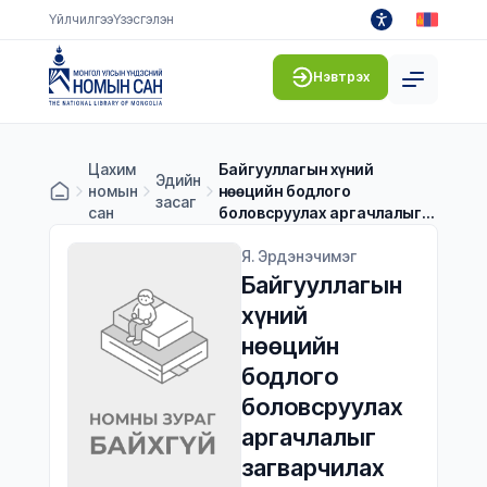
Үйлчилгээ
Үзэсгэлэн
Нэвтрэх
Цахим
Байгууллагын хүний
Эдийн
номын
нөөцийн бодлого
засаг
сан
боловсруулах аргачлалыг
загварчилах нь
Я. Эрдэнэчимэг
Байгууллагын 
хүний 
нөөцийн 
бодлого 
боловсруулах 
аргачлалыг 
загварчилах 