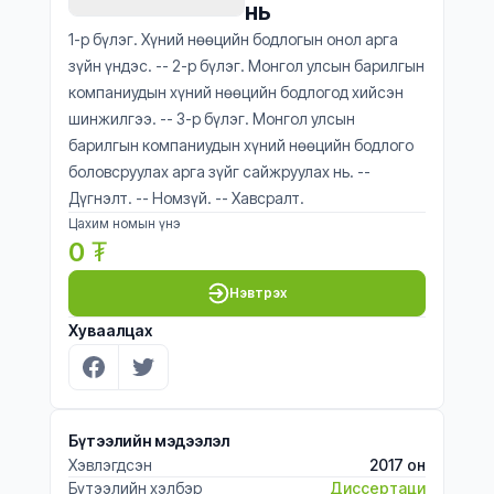
нь
1-р бүлэг. Хүний нөөцийн бодлогын онол арга
зүйн үндэс. -- 2-р бүлэг. Монгол улсын барилгын
компаниудын хүний нөөцийн бодлогод хийсэн
шинжилгээ. -- 3-р бүлэг. Монгол улсын
барилгын компаниудын хүний нөөцийн бодлого
боловсруулах арга зүйг сайжруулах нь. --
Дүгнэлт. -- Номзүй. -- Хавсралт.
Цахим номын үнэ
0
₮
Нэвтрэх
Хуваалцах
Бүтээлийн мэдээлэл
Хэвлэгдсэн
2017 он
Бүтээлийн хэлбэр
Диссертаци