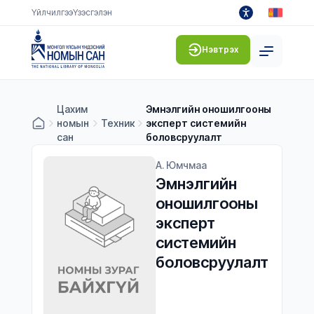
Үйлчилгээ
Үзэсгэлэн
Нэвтрэх
Цахим
Эмнэлгийн оношилгооны
номын
Техник
эксперт системийн
сан
боловсруулалт
А. Юмчмаа
Эмнэлгийн 
оношилгооны 
эксперт 
системийн 
боловсруулалт 