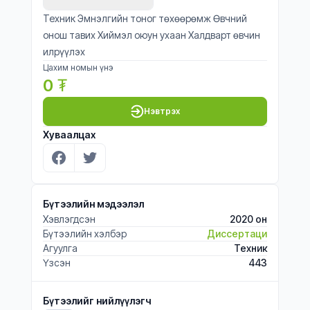
Техник Эмнэлгийн тоног төхөөрөмж Өвчний
онош тавих Хиймэл оюун ухаан Халдварт өвчин
илрүүлэх
Цахим номын үнэ
0
₮
Нэвтрэх
Хуваалцах
Бүтээлийн мэдээлэл
Хэвлэгдсэн
2020 он
Бүтээлийн хэлбэр
Диссертаци
Агуулга
Техник
Үзсэн
443
Бүтээлийг нийлүүлэгч