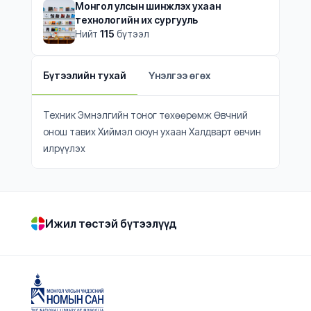
Монгол улсын шинжлэх ухаан
технологийн их сургууль
Нийт
115
бүтээл
Бүтээлийн тухай
Үнэлгээ өгөх
Техник Эмнэлгийн тоног төхөөрөмж Өвчний
онош тавих Хиймэл оюун ухаан Халдварт өвчин
илрүүлэх
Ижил төстэй бүтээлүүд