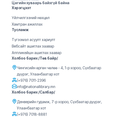
Цагийн хуваарь байхгүй байна
Хэрэгцээт
Үйлчилгээний нөхцөл
Хамтран ажиллах
Тусламж
Түгээмэл асуулт хариулт
Вебсайт ашиглах заавар
Аппликейшн ашиглах заавар
Холбоо барих /Төв байр/
Чингисийн өргөн чөлөө - 4, 1-р хороо, Сүхбаатар
дүүрэг, Улаанбаатар хот
(+976) 7011-2396
info@nationallibrary.mn
Холбоо барих /Салбар/
Денверийн гудамж, 7-р хороо, Сүхбаатар дүүрэг,
Улаанбаатар хот
(+976) 7018-8881