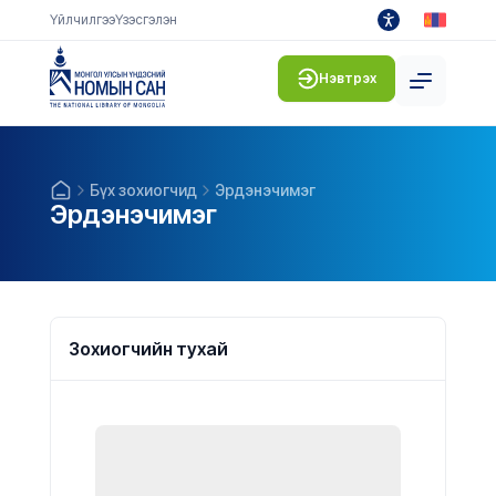
Үйлчилгээ
Үзэсгэлэн
Нэвтрэх
Бүх зохиогчид
Эрдэнэчимэг
Эрдэнэчимэг
Зохиогчийн тухай