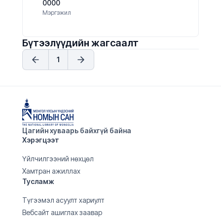
0000
Мэргэжил
Бүтээлүүдийн жагсаалт
1
Цагийн хуваарь байхгүй байна
Хэрэгцээт
Үйлчилгээний нөхцөл
Хамтран ажиллах
Тусламж
Түгээмэл асуулт хариулт
Вебсайт ашиглах заавар