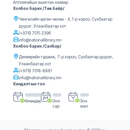
Аппликейшн ашиглах заавар
Холбоо барих /Төв байр/
Чингисийн өргөн чөлөө - 4, 1-р хороо, Сүхбаатар
дүүрэг, Улаанбаатар хот
(+976) 7011-2396
info@nationallibrary.mn
Холбоо барих /Салбар/
Денверийн гудамж, 7-р хороо, Сүхбаатар дүүрэг,
Улаанбаатар хот
(+976) 7018-8881
info@nationallibrary.mn
Хандалтын тоо
Өнөөдөр
Энэ
Энэ
сар
жил