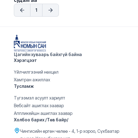
судалгаа
1
Цагийн хуваарь байхгүй байна
Хэрэгцээт
Үйлчилгээний нөхцөл
Хамтран ажиллах
Тусламж
Түгээмэл асуулт хариулт
Вебсайт ашиглах заавар
Аппликейшн ашиглах заавар
Холбоо барих /Төв байр/
Чингисийн өргөн чөлөө - 4, 1-р хороо, Сүхбаатар