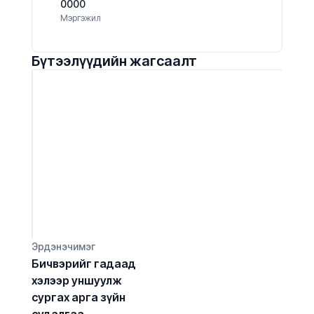
0000
Мэргэжил
Бүтээлүүдийн жагсаалт
Эрдэнэчимэг
Бичвэрийг гадаад 
хэлээр уншуулж 
сургах арга зүйн 