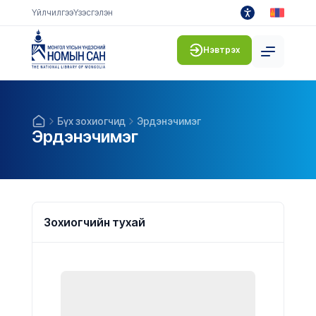
Үйлчилгээ
Үзэсгэлэн
Нэвтрэх
Бүх зохиогчид
Эрдэнэчимэг
Эрдэнэчимэг
Зохиогчийн тухай