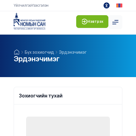
Үйлчилгээ
Үзэсгэлэн
Нэвтрэх
Бүх зохиогчид
Эрдэнэчимэг
Эрдэнэчимэг
Зохиогчийн тухай