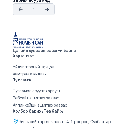
зарим асуудалд
1
Цагийн хуваарь байхгүй байна
Хэрэгцээт
Үйлчилгээний нөхцөл
Хамтран ажиллах
Тусламж
Түгээмэл асуулт хариулт
Вебсайт ашиглах заавар
Аппликейшн ашиглах заавар
Холбоо барих /Төв байр/
Чингисийн өргөн чөлөө - 4, 1-р хороо, Сүхбаатар