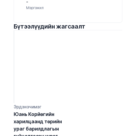
-
Мэргэжил
Бүтээлүүдийн жагсаалт
Эрдэнэчимэг
Юань Корйөгийн 
харилцаанд төрийн 
ураг барилдлагын 