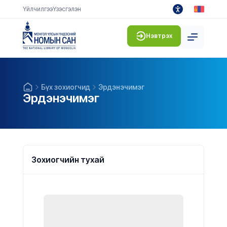
Үйлчилгээ
Үзэсгэлэн
Нэвтрэх
Бүх зохиогчид
Эрдэнэчимэг
Эрдэнэчимэг
Зохиогчийн тухай