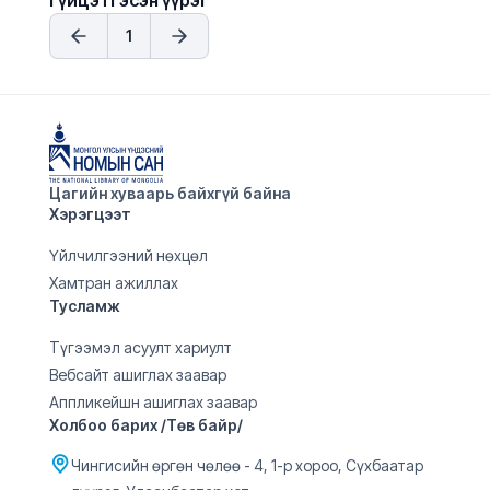
гүйцэтгэсэн үүрэг
1
Цагийн хуваарь байхгүй байна
Хэрэгцээт
Үйлчилгээний нөхцөл
Хамтран ажиллах
Тусламж
Түгээмэл асуулт хариулт
Вебсайт ашиглах заавар
Аппликейшн ашиглах заавар
Холбоо барих /Төв байр/
Чингисийн өргөн чөлөө - 4, 1-р хороо, Сүхбаатар