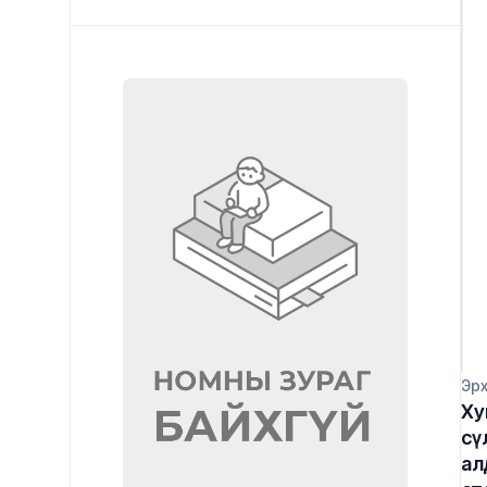
Эр
Ху
сү
ал