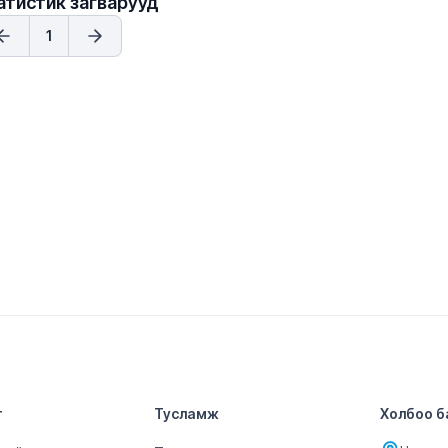
атистик загварууд
1
т
Тусламж
Холбоо б