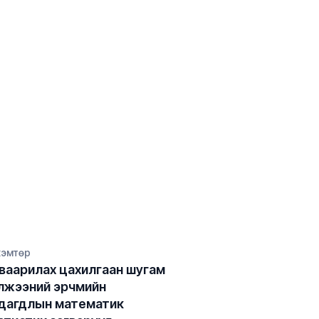
хэмтөр
ваарилах цахилгаан шугам 
лжээний эрчмийн 
дагдлын математик 