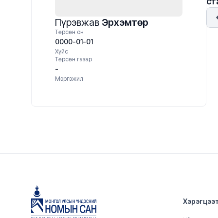
ст
Пүрэвжав
Эрхэмтөр
Төрсөн он
0000-01-01
Хүйс
Төрсөн газар
-
Мэргэжил
Хэрэгцээ