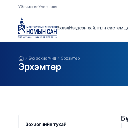
Үйлчилгээ
Үзэсгэлэн
Эхлэл
Нэгдсэн хайлтын систем
Ц
Бүх зохиогчид
Эрхэмтөр
Эрхэмтөр
Б
Зохиогчийн тухай