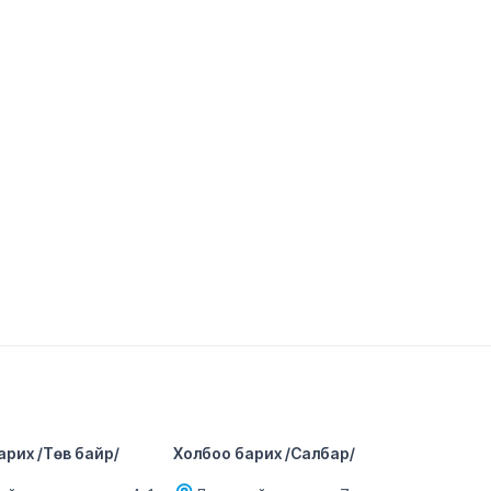
арих /Төв байр/
Холбоо барих /Салбар/