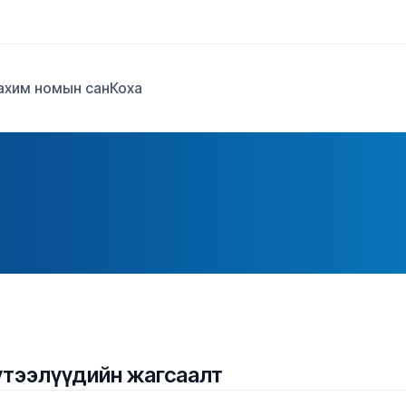
ахим номын сан
Коха
үтээлүүдийн жагсаалт